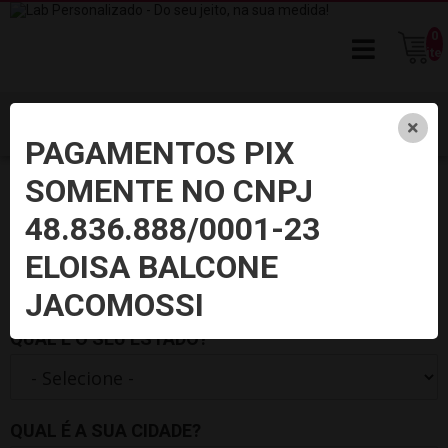
0
ite
PAGAMENTOS PIX
SOMENTE NO CNPJ
Balcões de retirada
48.836.888/0001-23
Encontre uma unidade mais próxima para retirar seus materiais
ELOISA BALCONE
JACOMOSSI
QUAL É O SEU ESTADO?
QUAL É A SUA CIDADE?