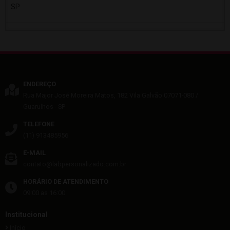
SP
ENDEREÇO
Rua Major José Moreira Matos, 182
Vila Galvão
07071-080
/
Guarulhos
- SP
TELEFONE
(11) 913485956
E-MAIL
contato@labpersonalizado.com.br
HORÁRIO DE ATENDIMENTO
09:00 as 16:00
Institucional
Início