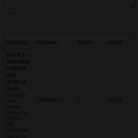
ENDEREÇO
TELEFONE
PRAZO
CUSTO
MATRIZ -
SEGUNDA
A SEXTA
DAS
09:00 AS
16:00
Rua Major
11960836294
1
R$ 0,00
José
Moreira
Matos, 176
/ 07071-
080
Vila Galvão
Guarulhos