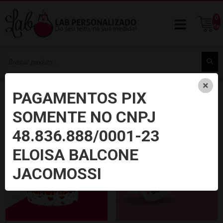
0
ite
PAGAMENTOS PIX
Início
Canecas
Dias dos Namorados
SOMENTE NO CNPJ
NOVO
NOVO
48.836.888/0001-23
ELOISA BALCONE
JACOMOSSI