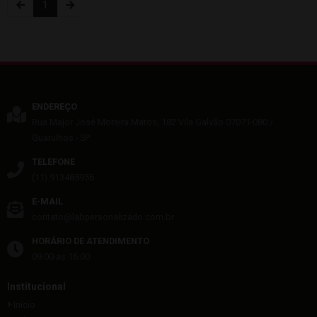
1
ENDEREÇO
Rua Major José Moreira Matos, 182
Vila Galvão
07071-080
/
Guarulhos
- SP
TELEFONE
(11) 913485956
E-MAIL
contato@labpersonalizado.com.br
HORÁRIO DE ATENDIMENTO
09:00 as 16:00
Institucional
Início