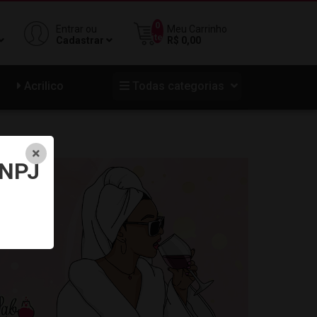
0
Entrar ou
Meu Carrinho
iten
Cadastrar
R$ 0,00
Acrilico
Todas categorias
NPJ