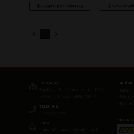
Comprar pelo WhatsApp
Comprar pel
1
Instituc
ENDEREÇO
Rua Major José Moreira Matos, 182
Vila
Início
Galvão
07071-080
/
Guarulhos
- SP
Fale Co
Balcões 
TELEFONE
(11) 913485956
Formas 
E-MAIL
contato@labpersonalizado.com.br