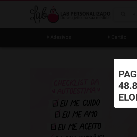
Adesivos
Cartão
PAG
48.
ELO