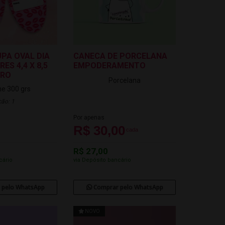
PA OVAL DIA
CANECA DE PORCELANA
ES 4,4 X 8,5
EMPODERAMENTO
URO
Porcelana
e 300 grs
ão: 1
Por apenas
R$ 30,00
cada
R$ 27,00
cário
via Depósito bancário
 pelo WhatsApp
Comprar pelo WhatsApp
NOVO