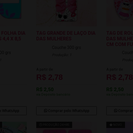
 FOLHA DIA
TAG GRANDE DE LAÇO DIA
TAG DE ROU
4,4 X 8,5
DAS MULHERES
DAS MULHER
CM COM F
Couche 300 grs
00 grs
Couch
Produção: 1
1
Produç
A partir de
A partir de
R$ 2,78
R$ 2,78
R$ 2,50
R$ 2,50
o
via Depósito bancário
via Depósito ban
o WhatsApp
Comprar pelo WhatsApp
Comprar
PRODUÇÃO 24HRS
NOVO