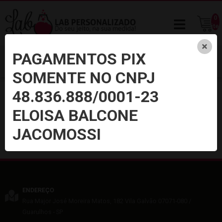
0
ite
PAGAMENTOS PIX
SOMENTE NO CNPJ
48.836.888/0001-23
Início
Embalagens
Dia dos Namorados
ELOISA BALCONE
Nenhum produto foi encontrado
JACOMOSSI
ENDEREÇO
Rua Major José Moreira Matos, 182
Vila Galvão
07071-080
/
Guarulhos
- SP