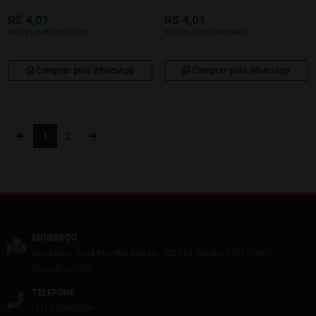
R$ 4,01
R$ 4,01
via Depósito bancário
via Depósito bancário
Comprar pelo WhatsApp
Comprar pelo WhatsApp
1
2
ENDEREÇO
Rua Major José Moreira Matos, 182
Vila Galvão
07071-080
/
Guarulhos
- SP
TELEFONE
(11) 913485956