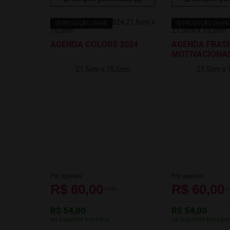
PRODUÇÃO 24HRS
PRODUÇÃO 24HRS
AGENDA COLORS 2024
AGENDA FRAS
MOTIVACIONA
21.5cm x 15,5cm
21.5cm x 
Por apenas
Por apenas
R$ 60,00
R$ 60,00
cada
c
R$ 54,00
R$ 54,00
via Depósito bancário
via Depósito bancári