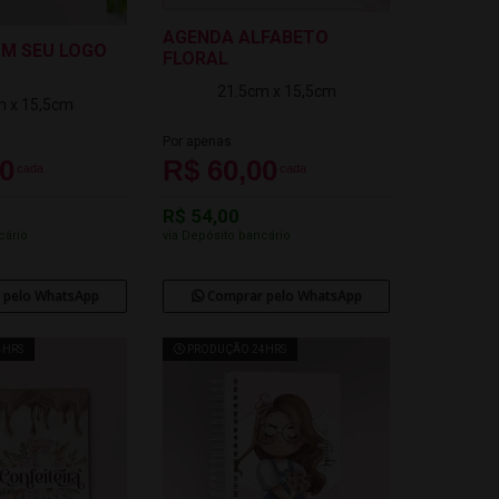
AGENDA ALFABETO
M SEU LOGO
FLORAL
21.5cm x 15,5cm
m x 15,5cm
Por apenas
00
R$ 60,00
cada
cada
R$ 54,00
cário
via Depósito bancário
 pelo WhatsApp
Comprar pelo WhatsApp
4HRS
PRODUÇÃO 24HRS