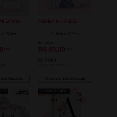
NFEITARIA
AGENDA MULHERES
m x 15,5cm
21.5cm x 15,5cm
Por apenas
00
R$ 60,00
cada
cada
R$ 54,00
cário
via Depósito bancário
 pelo WhatsApp
Comprar pelo WhatsApp
4HRS
PRODUÇÃO 24HRS