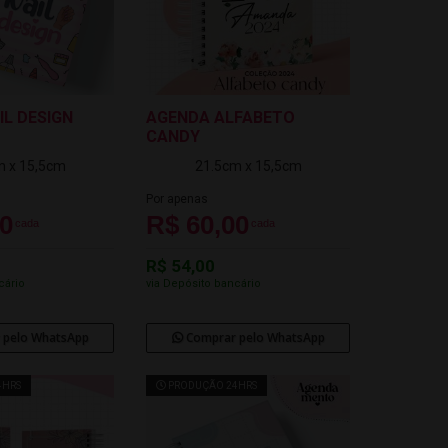
IL DESIGN
AGENDA ALFABETO
CANDY
m x 15,5cm
21.5cm x 15,5cm
Por apenas
00
R$ 60,00
cada
cada
R$ 54,00
cário
via Depósito bancário
 pelo WhatsApp
Comprar pelo WhatsApp
4HRS
PRODUÇÃO 24HRS