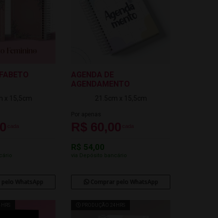
FABETO
AGENDA DE
AGENDAMENTO
m x 15,5cm
21.5cm x 15,5cm
Por apenas
00
R$ 60,00
cada
cada
R$ 54,00
cário
via Depósito bancário
 pelo WhatsApp
Comprar pelo WhatsApp
4HRS
PRODUÇÃO 24HRS