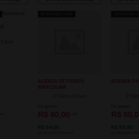
PRODUÇÃO 24HRS
PRODUÇÃO 2
ES
L
15,5cm
AGENDA DE PEDIDO
AGENDA P
MASCULINA
21.5cm x 15,5cm
21.5c
Por apenas
Por apenas
R$ 60,00
R$ 60,
ada
cada
R$ 54,00
R$ 54,00
o
via Depósito bancário
via Depósito ban