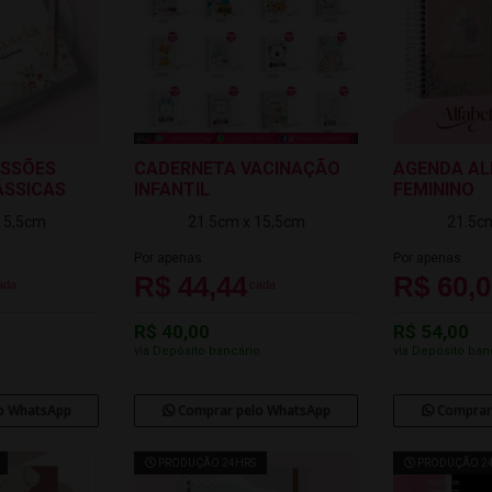
ISSÕES
CADERNETA VACINAÇÃO
AGENDA AL
ÁSSICAS
INFANTIL
FEMININO
15,5cm
21.5cm x 15,5cm
21.5c
Por apenas
Por apenas
R$ 44,44
R$ 60,
ada
cada
R$ 40,00
R$ 54,00
o
via Depósito bancário
via Depósito ban
o WhatsApp
Comprar pelo WhatsApp
Comprar
PRODUÇÃO 24HRS
PRODUÇÃO 2