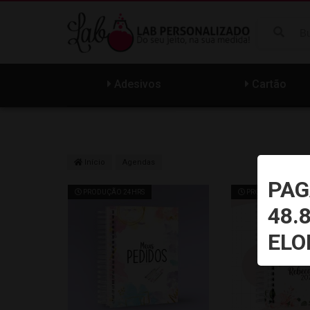
Adesivos
Cartão
Início
Agendas
PAG
PRODUÇÃO 24HRS
PRODUÇÃO 24HRS
48.
ELO