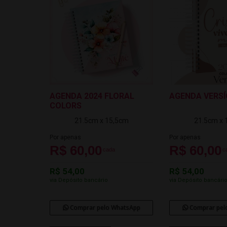
AGENDA 2024 FLORAL
AGENDA VERS
COLORS
21.5cm x 15,5cm
21.5cm x 
Por apenas
Por apenas
R$ 60,00
R$ 60,00
cada
c
R$ 54,00
R$ 54,00
via Depósito bancário
via Depósito bancári
Comprar pelo WhatsApp
Comprar pel