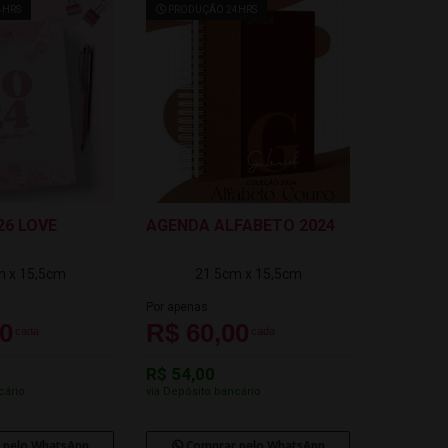
4HRS
PRODUÇÃO 24HRS
26 LOVE
AGENDA ALFABETO 2024
m x 15,5cm
21.5cm x 15,5cm
Por apenas
00
R$ 60,00
cada
cada
R$ 54,00
cário
via Depósito bancário
 pelo WhatsApp
Comprar pelo WhatsApp