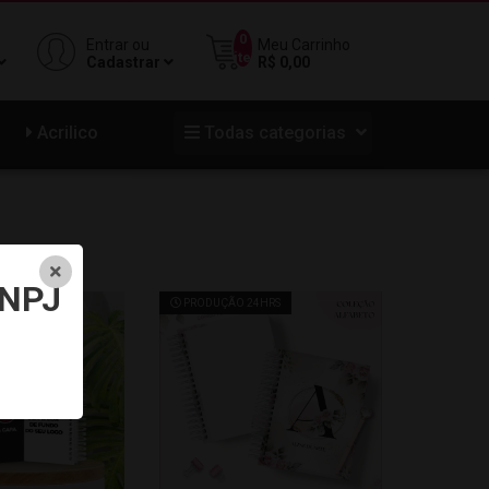
0
Entrar ou
Meu Carrinho
iten
Cadastrar
R$ 0,00
Acrilico
Todas categorias
NPJ
4HRS
PRODUÇÃO 24HRS