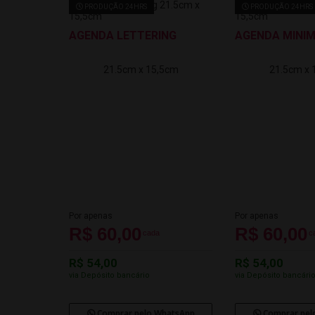
PRODUÇÃO 24HRS
PRODUÇÃO 24HRS
AGENDA LETTERING
AGENDA MINIM
21.5cm x 15,5cm
21.5cm x 
Por apenas
Por apenas
R$ 60,00
R$ 60,00
cada
c
R$ 54,00
R$ 54,00
via Depósito bancário
via Depósito bancári
Comprar pelo WhatsApp
Comprar pel