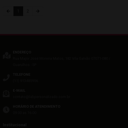
1
2
ENDEREÇO
Rua Major José Moreira Matos, 182
Vila Galvão
07071-080
/
Guarulhos
- SP
TELEFONE
(11) 913485956
E-MAIL
contato@labpersonalizado.com.br
HORÁRIO DE ATENDIMENTO
09:00 as 16:00
Institucional