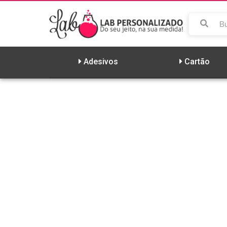
PAG
Adesivos
Cartão
48.
ELO