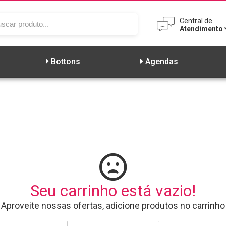
Central de
Atendimento
AMENTOS PIX SOMENTE NO C
Bottons
Agendas
836.888/0001-23
ISA BALCONE JACOMOSSI
Seu carrinho está vazio!
Aproveite nossas ofertas, adicione produtos no carrinho