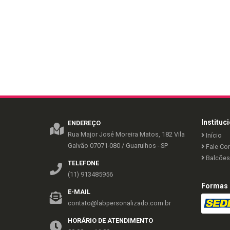
Instituc
ENDEREÇO
Rua Major José Moreira Matos, 182
Vila
Início
Galvão
07071-080
/
Guarulhos
- SP
Fale Co
Balcões 
TELEFONE
(11) 913485956
Formas 
E-MAIL
contato@labpersonalizado.com.br
HORÁRIO DE ATENDIMENTO