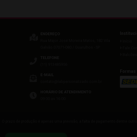
Instituc
ENDEREÇO
Rua Major José Moreira Matos, 182
Vila
Início
Galvão
07071-080
/
Guarulhos
- SP
Fale Co
Balcões 
TELEFONE
(11) 913485956
Formas 
E-MAIL
contato@labpersonalizado.com.br
HORÁRIO DE ATENDIMENTO
09:00 as 16:00
O prazo de produção é apenas uma previsão, a falta de pagamento dentre outro