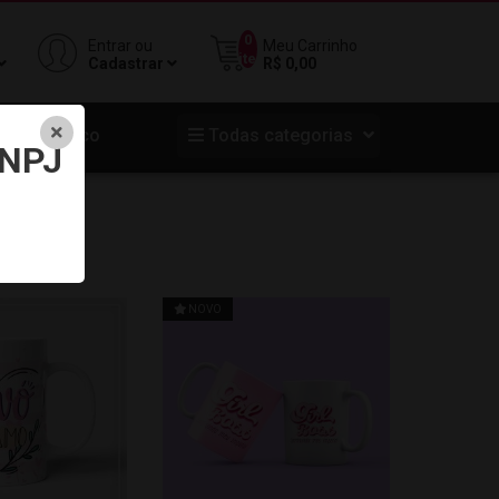
0
Entrar ou
Meu Carrinho
iten
Cadastrar
R$ 0,00
Acrilico
Todas categorias
NPJ
NOVO