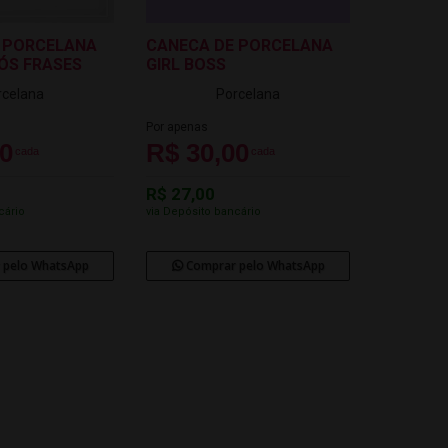
 PORCELANA
CANECA DE PORCELANA
VÓS FRASES
GIRL BOSS
rcelana
Porcelana
Por apenas
00
R$ 30,00
cada
cada
R$ 27,00
cário
via Depósito bancário
 pelo WhatsApp
Comprar pelo WhatsApp