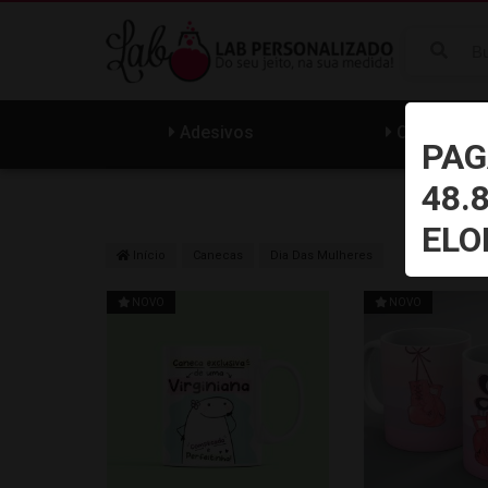
Adesivos
Cartão
PAG
48.
ELO
Início
Canecas
Dia Das Mulheres
NOVO
NOVO