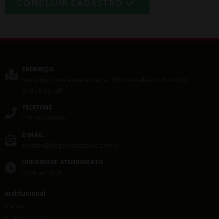
CONCLUIR CADASTRO
ENDEREÇO
Rua Major José Moreira Matos, 182
Vila Galvão
07071-080
/
Guarulhos
- SP
TELEFONE
(11) 913485956
E-MAIL
contato@labpersonalizado.com.br
HORÁRIO DE ATENDIMENTO
09:00 as 16:00
Institucional
Início
Fale Conosco