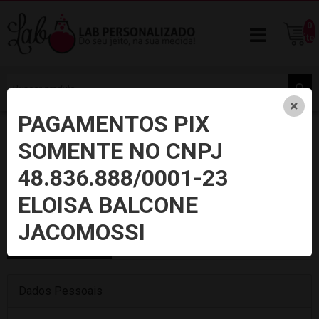
0
ite
PAGAMENTOS PIX
SOMENTE NO CNPJ
Cadastre-se já
48.836.888/0001-23
Digite seus dados nos campos abaixo para se cadastrar
ELOISA BALCONE
JACOMOSSI
PESSOA FÍSICA
PESSOA JURÍDICA
Dados Pessoais