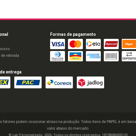
ional
Formas de pagamento
nosco
de retirada
de entrega
s fatores podem ocasionar atraso na produção. Todos itens de PAPEL é em baixa 
valor abaixo do mercado.
© Lab Personalizado. 2026. Todos os direitos reservados. 18738084000120