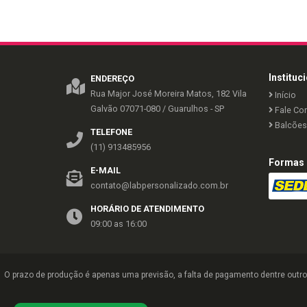
Instituc
ENDEREÇO
Rua Major José Moreira Matos, 182
Vila
Início
Galvão
07071-080
/
Guarulhos
- SP
Fale Co
Balcões 
TELEFONE
(11) 913485956
Formas 
E-MAIL
contato@labpersonalizado.com.br
HORÁRIO DE ATENDIMENTO
09:00 as 16:00
O prazo de produção é apenas uma previsão, a falta de pagamento dentre outro