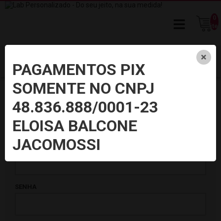
0
ite
PAGAMENTOS PIX
SOMENTE NO CNPJ
48.836.888/0001-23
Identificação
ELOISA BALCONE
Já possui cadastro conosco? Acesse sua conta
JACOMOSSI
E-MAIL
SENHA