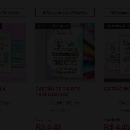
o WhatsApp
Comprar pelo WhatsApp
Comprar
PRODUÇÃO 24HRS
PRODUÇÃO 2
ALA
CARTÃO DE DIA DOS
CARTÃO IN
PROFESSORES
00 grs
Couche 300 grs
Couch
1
Produção: 1
Produç
A partir de
A partir de
R$ 4,45
R$ 4,45