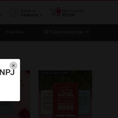
0
Entrar ou
Meu Carrinho
iten
Cadastrar
R$ 0,00
Acrilico
Todas categorias
NPJ
4HRS
PRODUÇÃO 24HRS