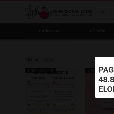
Adesivos
Cartão
Início
Cartão
PAG
PRODUÇÃO 24HRS
PRODUÇÃO 24HRS
48.
ELO