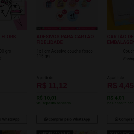
 FLORK
ADESIVOS PARA CARTÃO
CARTÃO DE
FIDELIDADE
EMBALAGE
00 grs
1x1 cm
Adesivo couche fosco
Couch
115 grs
1
Produç
A partir de
A partir de
R$ 11,12
R$ 4,45
R$ 10,01
R$ 4,01
o
via Depósito bancário
via Depósito ban
o WhatsApp
Comprar pelo WhatsApp
Comprar
PRODUÇÃO 24HRS
PRODUÇÃO 2