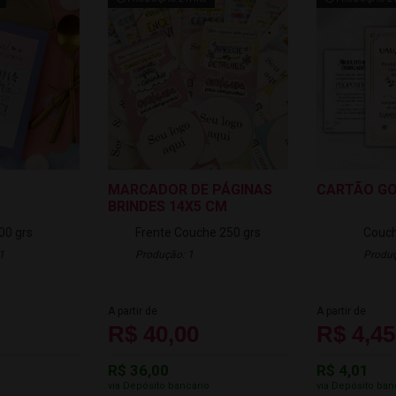
MARCADOR DE PÁGINAS
CARTÃO G
BRINDES 14X5 CM
00 grs
Frente
Couche 250 grs
Couch
1
Produção: 1
Produç
A partir de
A partir de
R$ 40,00
R$ 4,45
R$ 36,00
R$ 4,01
o
via Depósito bancário
via Depósito ban