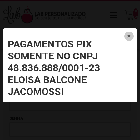
0
ite
PAGAMENTOS PIX
SOMENTE NO CNPJ
48.836.888/0001-23
Identificação
ELOISA BALCONE
Já possui cadastro conosco? Acesse sua conta
JACOMOSSI
E-MAIL
SENHA