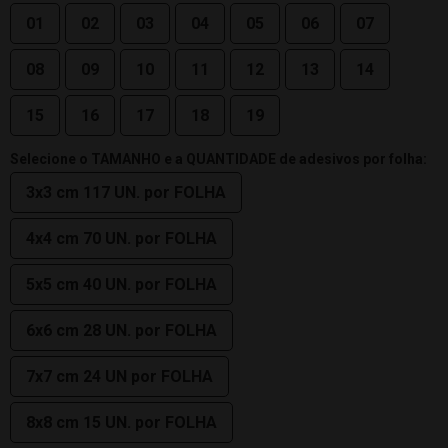
01
02
03
04
05
06
07
08
09
10
11
12
13
14
15
16
17
18
19
Selecione o TAMANHO e a QUANTIDADE de adesivos por folha:
3x3 cm 117 UN. por FOLHA
4x4 cm 70 UN. por FOLHA
5x5 cm 40 UN. por FOLHA
6x6 cm 28 UN. por FOLHA
7x7 cm 24 UN por FOLHA
8x8 cm 15 UN. por FOLHA