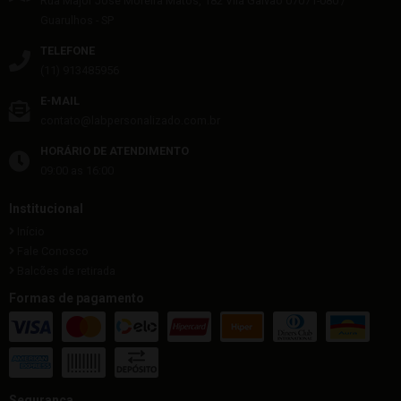
Rua Major José Moreira Matos, 182
Vila Galvão
07071-080
/
Guarulhos
- SP
TELEFONE
(11) 913485956
E-MAIL
contato@labpersonalizado.com.br
HORÁRIO DE ATENDIMENTO
09:00 as 16:00
Institucional
Início
Fale Conosco
Balcões de retirada
Formas de pagamento
Segurança