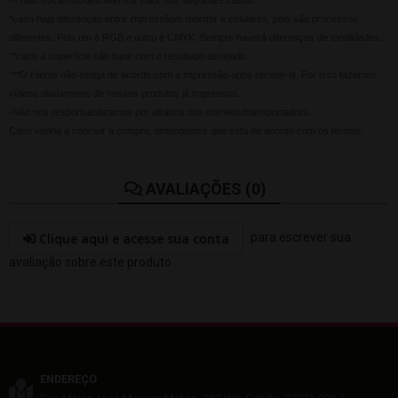
-> Não trocamos/devolvemos valor nos seguintes casos:
*caso haja diferenças entre impressão/e monitor e celulares, pois são processos
diferentes. Pois um é RGB e outro é CMYK. Sempre haverá diferenças de tonalidades.
**caso a superfície não fique com o resultado desejado.
***O cliente não esteja de acordo com a impressão após recebe-la. Por isso fazemos
vídeos diariamente de nossos produtos já impressos.
-Não nos responsabilizamos por atrasos dos correios/transportadora.
Caso venha a concluir a compra, entendemos que está de acordo com os termos.
AVALIAÇÕES (0)
Clique aqui e acesse sua conta
para escrever sua
avaliação sobre este produto
ENDEREÇO