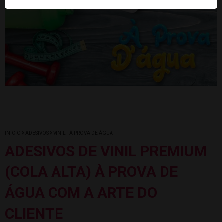
INÍCIO
ADESIVOS
VINIL - À PROVA DE ÁGUA
ADESIVOS DE VINIL PREMIUM
(COLA ALTA) À PROVA DE
ÁGUA COM A ARTE DO
CLIENTE