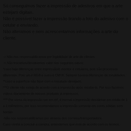
Só conseguimos fazer a impressão de adesivos em que a arte
estejam digitais.
Não é possível fazer a impressão tirando a foto do adesivo com o
celular e enviando.
Não alteramos e nem acrescentamos informações a arte do
cliente.
-> Não nos responsabilizamos por legibilidade de arte de clientes.
-> Não trocamos/devolvemos valor nos seguintes casos:
*caso haja diferenças entre impressão/e monitor e celulares, pois são processos
diferentes. Pois um é RGB e outro é CMYK. Sempre haverá diferenças de tonalidades.
**caso a superfície não fique com o resultado desejado.
***O cliente não esteja de acordo com a impressão após recebe-la. Por isso fazemos
vídeos diariamente de nossos produtos já impressos.
**** Por conta da impressão ser em m², é normal a impressão desalinhar em média de 1
a 2 milímetros, por isso recomendamos a impressão somente em cores sólidas sem
bordas
-Não nos responsabilizamos por atrasos dos correios/transportadora.
Caso venha a concluir a compra, entendemos que está de acordo com os termos.