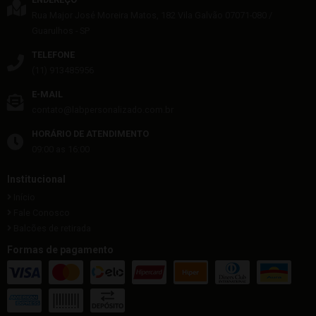
Rua Major José Moreira Matos, 182
Vila Galvão
07071-080
/
Guarulhos
- SP
TELEFONE
(11) 913485956
E-MAIL
contato@labpersonalizado.com.br
HORÁRIO DE ATENDIMENTO
09:00 as 16:00
Institucional
Início
Fale Conosco
Balcões de retirada
Formas de pagamento