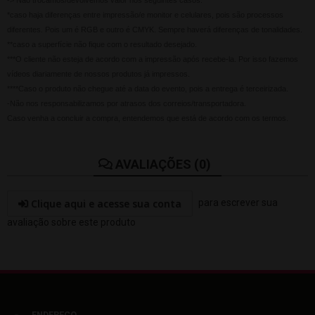
-> Não trocamos/devolvemos valor nos seguintes casos:
*caso haja diferenças entre impressão/e monitor e celulares, pois são processos
diferentes. Pois um é RGB e outro é CMYK. Sempre haverá diferenças de tonalidades.
**caso a superfície não fique com o resultado desejado.
***O cliente não esteja de acordo com a impressão após recebe-la. Por isso fazemos
vídeos diariamente de nossos produtos já impressos.
****Caso o produto não chegue até a data do evento, pois a entrega é terceirizada.
-Não nos responsabilizamos por atrasos dos correios/transportadora.
Caso venha a concluir a compra, entendemos que está de acordo com os termos.
AVALIAÇÕES (0)
Clique aqui e acesse sua conta
para escrever sua
avaliação sobre este produto
ENDEREÇO