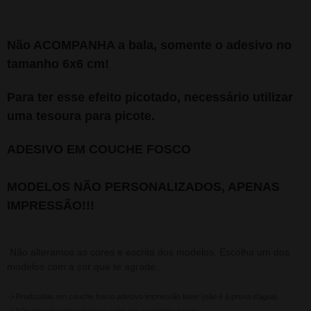
Não ACOMPANHA a bala, somente o adesivo no
tamanho 6x6 cm!
Para ter esse efeito picotado, necessário utilizar
uma tesoura para picote.
ADESIVO EM COUCHE FOSCO
MODELOS NÃO PERSONALIZADOS, APENAS
IMPRESSÃO!!!
Não alteramos as cores e escrita dos modelos. Escolha um dos
modelos com a cor que te agrade.
-> Produzidas em couche fosco adesivo impressão laser (não é à prova d'água)