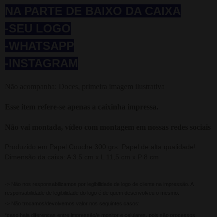
NA PARTE DE BAIXO DA CAIXA
-SEU LOGO
-WHATSAPP
-INSTAGRAM
Não acompanha: Doces, primeira imagem ilustrativa
Esse item refere-se apenas a caixinha impressa.
Não vai montada, vídeo com montagem em nossas redes sociais
Produzido em Papel Couche 300 grs. Papel de alta qualidade!
Dimensão da caixa: A 3.5 cm x L 11,5 cm x P 8 cm
-> Não nos responsabilizamos por legibilidade de logo de cliente na impressão. A
responsabilidade de legibilidade do logo é de quem desenvolveu o mesmo.
-> Não trocamos/devolvemos valor nos seguintes casos:
*caso haja diferenças entre impressão/e monitor e celulares, pois são processos