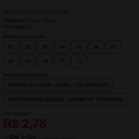
Caixa 3 Doces Dia dos Namorados
Material:
Couche 300 grs
Produção:
2
Escolha um modelo:
01
02
03
04
05
06
07
08
09
10
11
12
Selecione uma opção:
INSERIR SEU LOGO - ACIMA 7 DE UNIDADES
SEM PERSONALIZAÇÃO - ABAIXO DE 7 UNIDADES
Por apenas
R$ 2,78
R$ 2,50