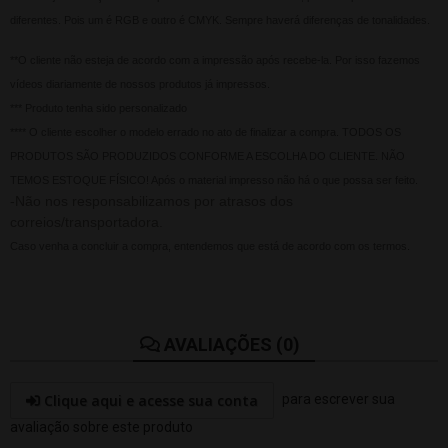
diferentes. Pois um é RGB e outro é CMYK. Sempre haverá diferenças de tonalidades.
**O cliente não esteja de acordo com a impressão após recebe-la. Por isso fazemos
vídeos diariamente de nossos produtos já impressos.
*** Produto tenha sido personalizado
**** O cliente escolher o modelo errado no ato de finalizar a compra. TODOS OS
PRODUTOS SÃO PRODUZIDOS CONFORME A ESCOLHA DO CLIENTE. NÃO
TEMOS ESTOQUE FÍSICO! Após o material impresso não há o que possa ser feito.
-Não nos responsabilizamos por atrasos dos
correios/transportadora.
Caso venha a concluir a compra, entendemos que está de acordo com os termos.
AVALIAÇÕES (0)
Clique aqui e acesse sua conta
para escrever sua
avaliação sobre este produto