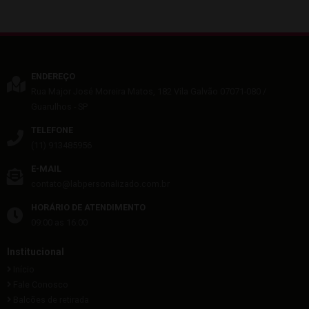
ENDEREÇO
Rua Major José Moreira Matos, 182
Vila Galvão
07071-080
/
Guarulhos
- SP
TELEFONE
(11) 913485956
E-MAIL
contato@labpersonalizado.com.br
HORÁRIO DE ATENDIMENTO
09:00 as 16:00
Institucional
Início
Fale Conosco
Balcões de retirada