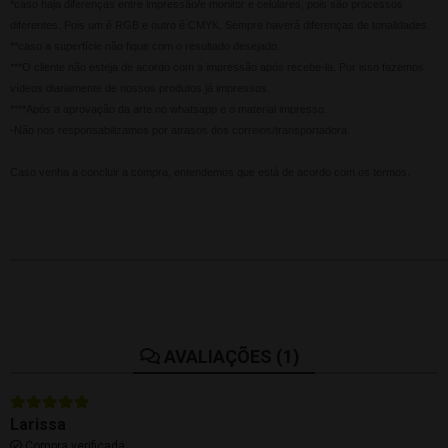
*caso haja diferenças entre impressão/e monitor e celulares, pois são processos
diferentes. Pois um é RGB e outro é CMYK. Sempre haverá diferenças de tonalidades.
**caso a superfície não fique com o resultado desejado.
***O cliente não esteja de acordo com a impressão após recebe-la. Por isso fazemos
vídeos diariamente de nossos produtos já impressos.
****Após a aprovação da arte no whatsapp e o material impresso.
-Não nos responsabilizamos por atrasos dos correios/transportadora.
Caso venha a concluir a compra, entendemos que está de acordo com os termos.
AVALIAÇÕES (1)
Larissa
Compra verificada