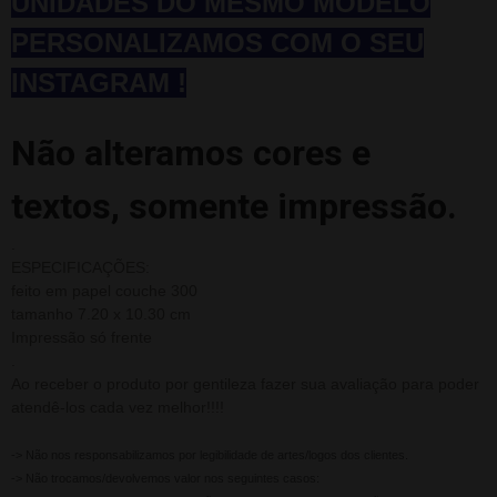
UNIDADES
DO MESMO MODELO
PERSONALIZAMOS COM O SEU
INSTAGRAM !
Não alteramos cores e
textos, somente impressão.
.
ESPECIFICAÇÕES:
feito em papel couche 300
tamanho 7.20 x 10.30 cm
Impressão só frente
.
Ao receber o produto por gentileza fazer sua avaliação para poder
atendê-los cada vez melhor!!!!
-> Não nos responsabilizamos por legibilidade de artes/logos dos clientes.
-> Não trocamos/devolvemos valor nos seguintes casos: