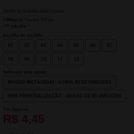
Cartão de Gratidão pela Compra
Material:
Couche 300 grs
Produção:
1
Escolha um modelo:
01
02
03
04
05
06
07
08
09
10
11
12
Selecione uma opção:
INSERIR INSTAGRAM - ACIMA 80 DE UNIDADES
SEM PERSONALIZAÇÃO - ABAIXO DE 80 UNIDADES
Por Apenas
R$ 4,45