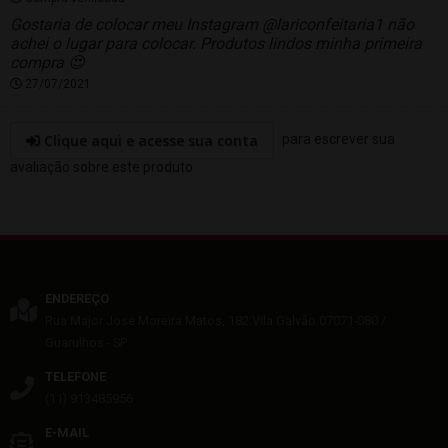
Gostaria de colocar meu Instagram @lariconfeitaria1 não
achei o lugar para colocar. Produtos lindos minha primeira
compra 😍
27/07/2021
Clique aqui e acesse sua conta
para escrever sua
avaliação sobre este produto
ENDEREÇO
Rua Major José Moreira Matos, 182
Vila Galvão
07071-080
/
Guarulhos
- SP
TELEFONE
(11) 913485956
E-MAIL