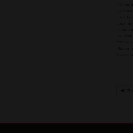
-> Produzi
-> Não nos 
-> Não tro
*caso haja 
**caso a su
***O client
****Caso o 
-Não nos re
Caso venha
Cli