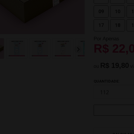
09
10
1
17
18
1
Por Apenas
R$ 22,
R$ 19,80
ou
v
QUANTIDADE: