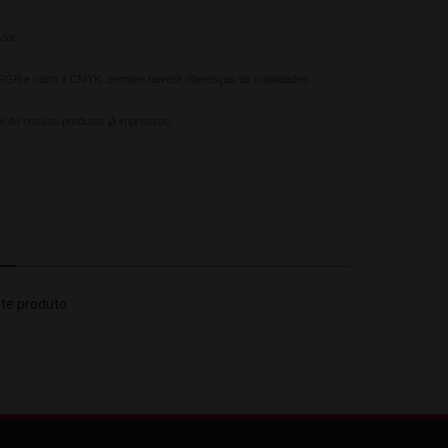
iar.
é RGB e outro é CMYK. Sempre haverá diferenças de tonalidades.
te de nossos produtos já impressos.
ste produto