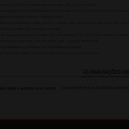
das em couche fosco adesivo impressão laser (não é à prova d'água)
responsabilizamos por legibilidade de nomes muito extensos, por isso solicitamos para abrev
camos/devolvemos valor nos seguintes casos:
diferenças entre impressão/e monitor e celulares, pois são processos diferentes. Pois um 
perfície não fique com o resultado desejado.
e não esteja de acordo com a impressão após recebe-la. Por isso fazemos vídeos diariamen
produto não chegue até a data do evento, pois a entrega é terceirizada.
sponsabilizamos por atrasos dos correios/transportadora.
 a concluir a compra, entendemos que está de acordo com os termos.
AVALIAÇÕES (0)
que aqui e acesse sua conta
para escrever sua avaliação sobre e