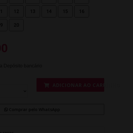
1
12
13
14
15
16
9
20
00
ia Depósito bancário
ADICIONAR AO CARRINHO
Comprar pelo WhatsApp