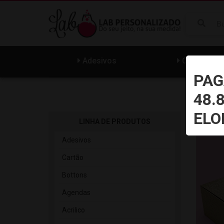
Adesivos
Cartão
PAG
48.
ELO
LINHA DE PRODUTOS
Adesivos
Cartão
Bottons
Agendas
Acrilico